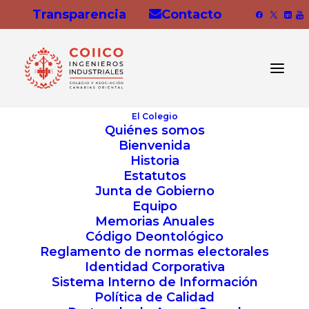
Transparencia
Contacto
El Colegio
Quiénes somos
Bienvenida
Historia
Estatutos
Junta de Gobierno
Equipo
Memorias Anuales
Código Deontológico
Fecha de inicio:
mayo de 2022
Reglamento de normas electorales
Fecha de finalización:
mayo de 2022
Identidad Corporativa
Sistema Interno de Información
Iniciativa:
Consejería de Economía,
Política de Calidad
Conocimiento y Empleo